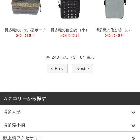
博多織のシェル型ポーチ
博多織の信玄袋 （小）
博多織の信玄袋 （小）
SOLD OUT
SOLD OUT
SOLD OUT
243
43
84
全
商品
-
表示
< Prev
Next >
カテゴリーから探す
博多人形
博多織小物
献上柄アクセサリー