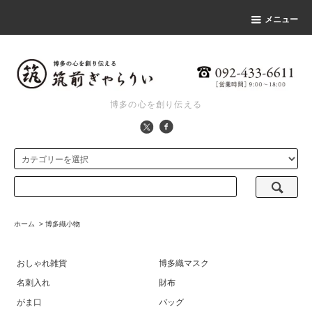
メニュー
博多の心を創り伝える
ホーム
>
博多織小物
おしゃれ雑貨
博多織マスク
名刺入れ
財布
がま口
バッグ