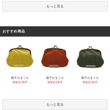
もっと見る
おすすめ商品
親子がまぐち
親子がまぐち
親子がまぐち
SOLD OUT
SOLD OUT
SOLD OUT
もっと見る