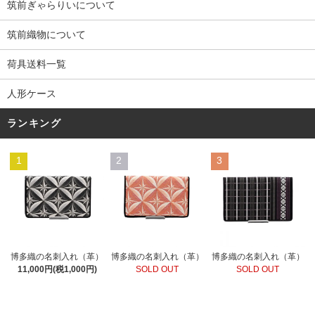
筑前ぎゃらりいについて
筑前織物について
荷具送料一覧
人形ケース
ランキング
1
2
3
博多織の名刺入れ（革）
博多織の名刺入れ（革）
博多織の名刺入れ（革）
SOLD OUT
11,000円(税1,000円)
SOLD OUT