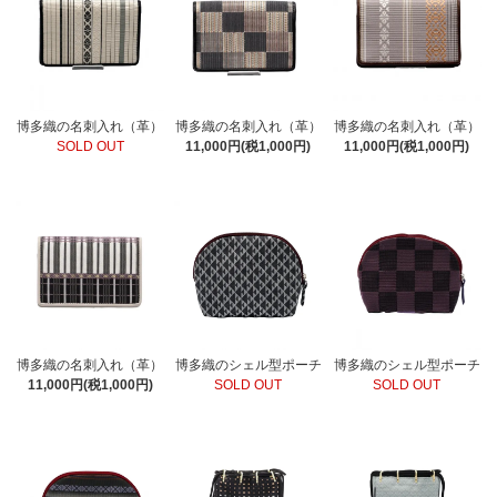
博多織の名刺入れ（革）
博多織の名刺入れ（革）
博多織の名刺入れ（革）
SOLD OUT
11,000円(税1,000円)
11,000円(税1,000円)
博多織の名刺入れ（革）
博多織のシェル型ポーチ
博多織のシェル型ポーチ
11,000円(税1,000円)
SOLD OUT
SOLD OUT