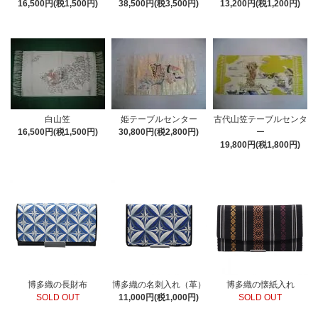
16,500円(税1,500円)
38,500円(税3,500円)
13,200円(税1,200円)
白山笠
姫テーブルセンター
古代山笠テーブルセンタ
16,500円(税1,500円)
30,800円(税2,800円)
ー
19,800円(税1,800円)
博多織の長財布
博多織の名刺入れ（革）
博多織の懐紙入れ
SOLD OUT
11,000円(税1,000円)
SOLD OUT