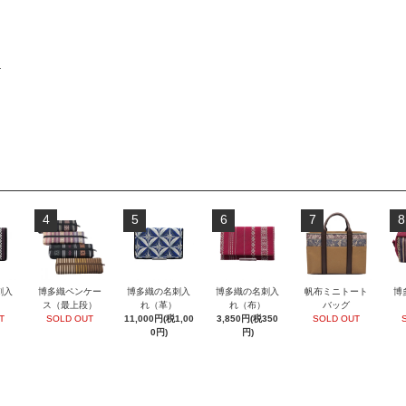
物
4
5
6
7
8
刺入
博多織ペンケー
博多織の名刺入
博多織の名刺入
帆布ミニトート
博
ス（最上段）
れ（革）
れ（布）
バッグ
T
SOLD OUT
11,000円(税1,00
3,850円(税350
SOLD OUT
0円)
円)