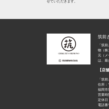
せていただきます。
筑前
「筑前
物（株
元（メ
は、最
【店
「筑前
住所：〒
福岡市博
営業時間
定休日
電話番号