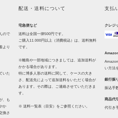
配送・送料について
支払
宅急便など
クレジ
んので
送料は全国一律500円です。
ご購入11.000円以上（消費税込）は、送料無料
着より
です。
Amazon
※離島や一部地域につきましては、追加送料が
Amaz
かかる場合があります。
い方法
ていた
特に博多人形の送料に関して、ケースの大き
銀行振
さ、配送先によって追加送料をいただく場合が
あります。その際は、ご連絡させていただきま
振込手
す。
商品代
が、も
やか
※
送料一覧表（目安）
をご参照ください。
代引き
交換さ