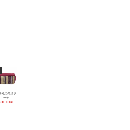
多織の角形ポ
ーチ
SOLD OUT