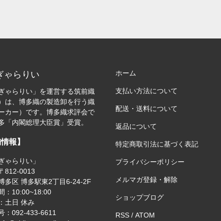
ホーム
ぎゃらりい
支払い方法について
ぎゃらりい」を運営する筑前織
）は、博多織の製造卸を行う織
配送・送料について
ーカー）です。博多織求評会で
多「内閣総理大臣賞」受賞。
返品について
舗情報】
特定商取引法に基づく表記
ぎゃらりい」
プライバシーポリシー
812-0013
メルマガ登録・解除
多区 博多駅東2丁目6-24-2F
：10:00~18:00
ショップブログ
：土日 休み
：092-433-6611
RSS
/
ATOM