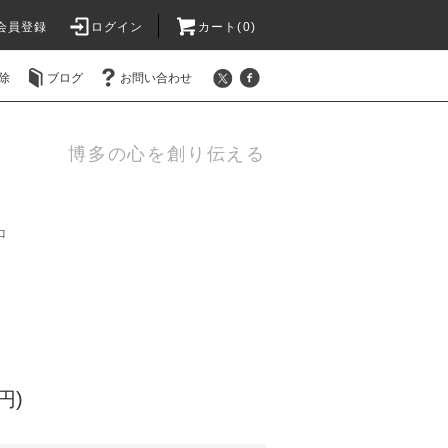
会員登録
ログイン
カート(0)
除
ブログ
お問い合わせ
博多の心を創り伝える
口
円)