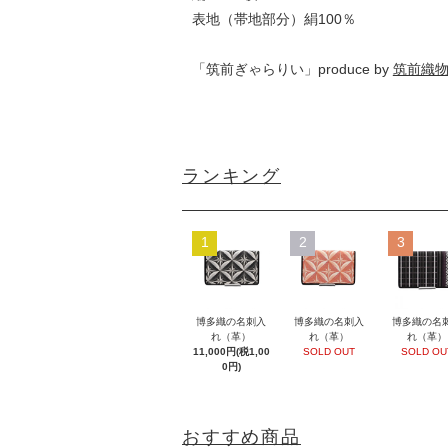
表地（帯地部分）絹100％
「筑前ぎゃらりい」produce by
筑前織
ランキング
1
2
3
博多織の名刺入
博多織の名刺入
博多織の名
れ（革）
れ（革）
れ（革）
11,000円(税1,00
SOLD OUT
SOLD OU
0円)
おすすめ商品