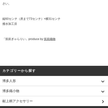
さい。
縦60センチ（房まで73センチ）×横31センチ
撥水加工済
「筑前ぎゃらりい」produce by
筑前織物
カテゴリーから探す
博多人形
博多織小物
献上柄アクセサリー