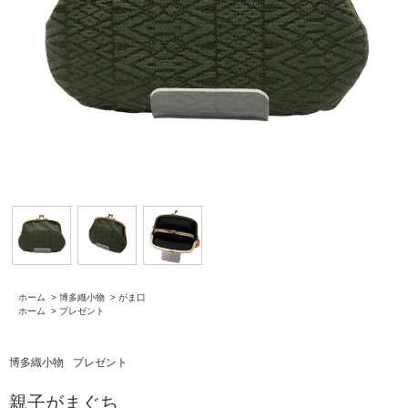
ホーム
>
博多織小物
>
がま口
ホーム
>
プレゼント
博多織小物
プレゼント
親子がまぐち