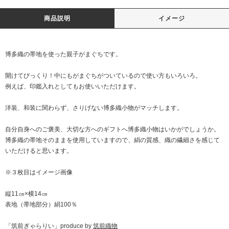
商品説明
イメージ
博多織の帯地を使った親子がまぐちです。
開けてびっくり！中にもがまぐちがついているので使い方もいろいろ。
例えば、印鑑入れとしてもお使いいただけます。
洋装、和装に関わらず、さりげない博多織小物がマッチします。
自分自身へのご褒美、大切な方へのギフトへ博多織小物はいかがでしょうか。
博多織の帯地そのままを使用していますので、絹の質感、織の繊細さを感じて
いただけると思います。
※３枚目はイメージ画像
縦11㎝×横14㎝
表地（帯地部分）絹100％
「筑前ぎゃらりい」produce by
筑前織物