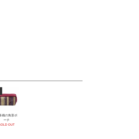
多織の角形ポ
ーチ
SOLD OUT