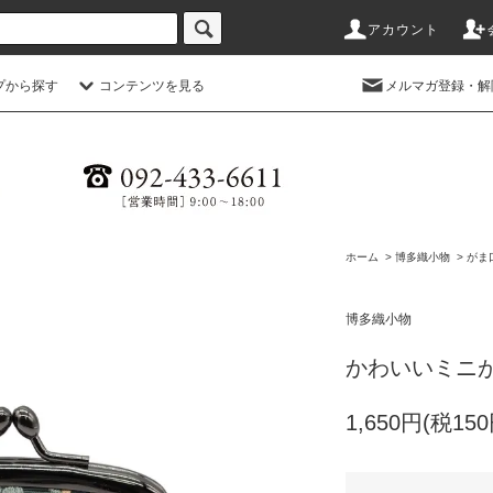
アカウント
プから探す
コンテンツを見る
メルマガ登録・解
ホーム
>
博多織小物
>
がま
博多織小物
かわいいミニ
1,650円(税150