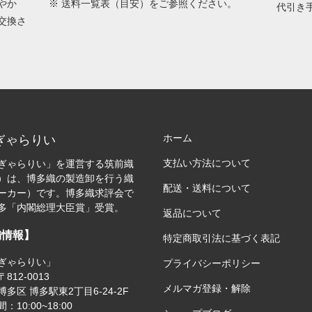
やか
※
送料一覧表（目安）
をご参照ください。
代引き
交換さ
ホーム
ぎゃらりい
支払い方法について
ぎゃらりい」を運営する筑前織
）は、博多織の製造卸を行う織
配送・送料について
ーカー）です。博多織求評会で
多「内閣総理大臣賞」受賞。
返品について
舗情報】
特定商取引法に基づく表記
ぎゃらりい」
プライバシーポリシー
812-0013
メルマガ登録・解除
多区 博多駅東2丁目6-24-2F
：10:00~18:00