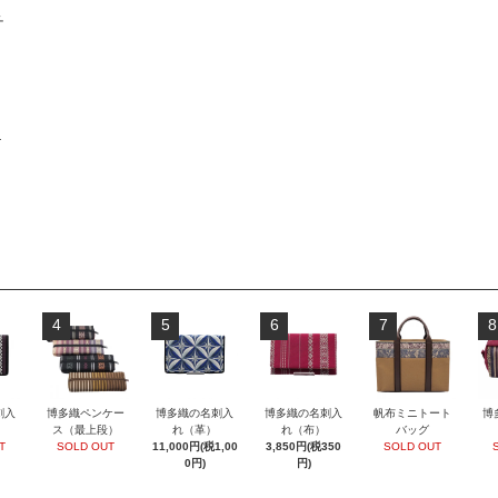
チ
物
4
5
6
7
8
刺入
博多織ペンケー
博多織の名刺入
博多織の名刺入
帆布ミニトート
博
ス（最上段）
れ（革）
れ（布）
バッグ
T
SOLD OUT
11,000円(税1,00
3,850円(税350
SOLD OUT
0円)
円)