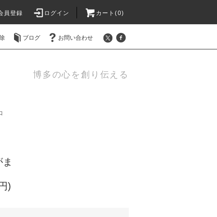
会員登録
ログイン
カート(0)
除
ブログ
お問い合わせ
博多の心を創り伝える
口
がま
円)