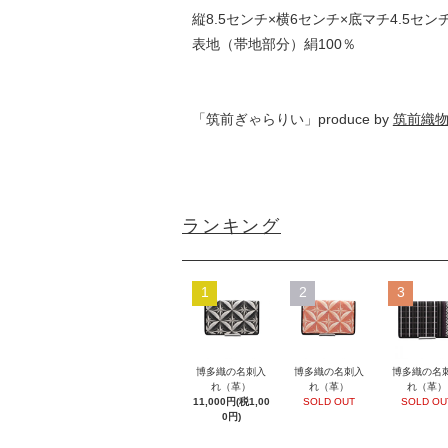
縦8.5センチ×横6センチ×底マチ4.5セン
表地（帯地部分）絹100％
「筑前ぎゃらりい」produce by
筑前織
ランキング
1
2
3
博多織の名刺入
博多織の名刺入
博多織の名
れ（革）
れ（革）
れ（革）
11,000円(税1,00
SOLD OUT
SOLD OU
0円)