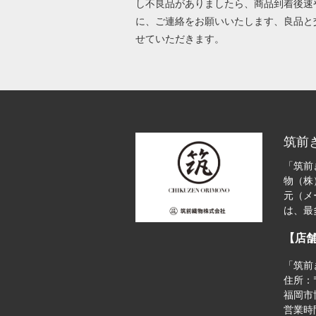
し不良品がありましたら、商品到着後速
に、ご連絡をお願いいたします、良品と
せていただきます。
筑前
「筑前
物（株
元（メ
は、最
【店
「筑前
住所：〒
福岡市博
営業時間