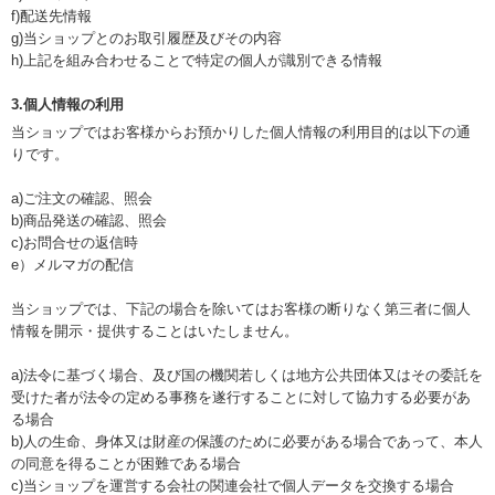
f)配送先情報
g)当ショップとのお取引履歴及びその内容
h)上記を組み合わせることで特定の個人が識別できる情報
3.個人情報の利用
当ショップではお客様からお預かりした個人情報の利用目的は以下の通
りです。
a)ご注文の確認、照会
b)商品発送の確認、照会
c)お問合せの返信時
e）メルマガの配信
当ショップでは、下記の場合を除いてはお客様の断りなく第三者に個人
情報を開示・提供することはいたしません。
a)法令に基づく場合、及び国の機関若しくは地方公共団体又はその委託を
受けた者が法令の定める事務を遂行することに対して協力する必要があ
る場合
b)人の生命、身体又は財産の保護のために必要がある場合であって、本人
の同意を得ることが困難である場合
c)当ショップを運営する会社の関連会社で個人データを交換する場合