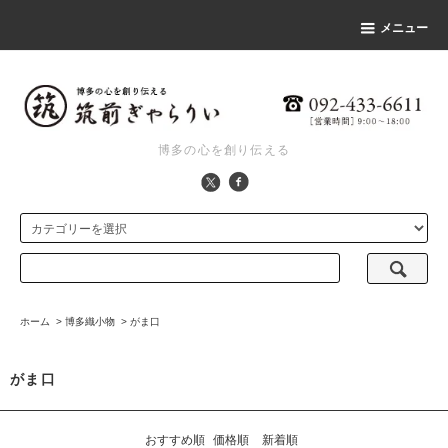
メニュー
博多の心を創り伝える
ホーム
>
博多織小物
>
がま口
がま口
おすすめ順
価格順
新着順