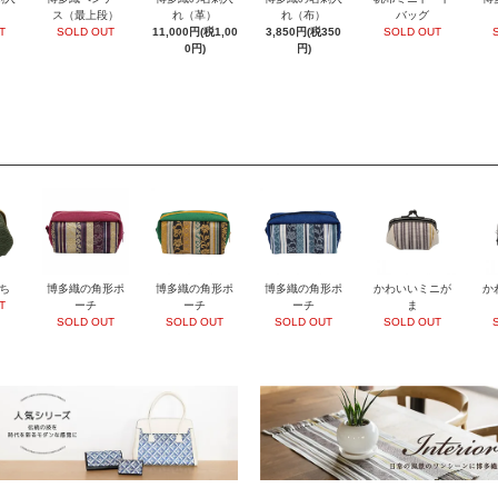
ス（最上段）
れ（革）
れ（布）
バッグ
T
SOLD OUT
11,000円(税1,00
3,850円(税350
SOLD OUT
0円)
円)
ち
博多織の角形ポ
博多織の角形ポ
博多織の角形ポ
かわいいミニが
か
T
ーチ
ーチ
ーチ
ま
SOLD OUT
SOLD OUT
SOLD OUT
SOLD OUT