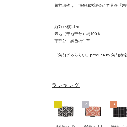
筑前織物は、博多織求評会にて最多『内
縦7㎝×横11㎝
表地（帯地部分）絹100％
革部分 黒色の牛革
「筑前ぎゃらりい」produce by
筑前織
ランキング
1
2
3
博多織の名刺入
博多織の名刺入
博多織の名