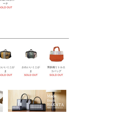
ーチ
SOLD OUT
わいいミニが
かわいいミニが
博多織リトルエ
ま
ま
コバッグ
SOLD OUT
SOLD OUT
SOLD OUT