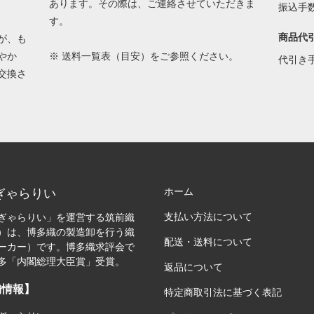
あります。その際は、ご連絡させていただきま
振込手
す。
商品代
が、も
やか
※
送料一覧表（目安）
をご参照ください。
代引き
交換さ
ホーム
ぎゃらりい
支払い方法について
ぎゃらりい」を運営する筑前織
）は、博多織の製造卸を行う織
配送・送料について
ーカー）です。博多織求評会で
多「内閣総理大臣賞」受賞。
返品について
舗情報】
特定商取引法に基づく表記