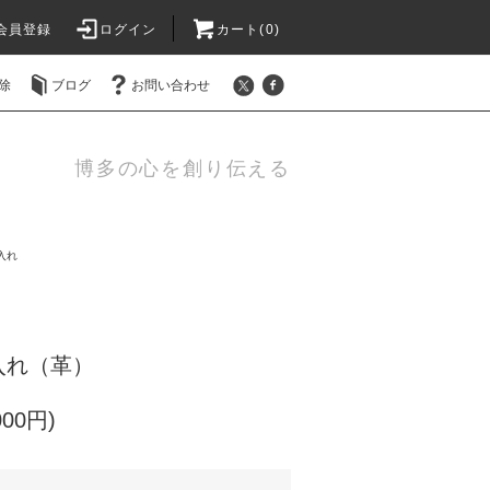
会員登録
ログイン
カート(0)
除
ブログ
お問い合わせ
博多の心を創り伝える
入れ
入れ（革）
000円)