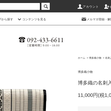
アカウント
プから探す
コンテンツを見る
メルマガ登録・解
ホーム
>
博多織小物
>
名刺
博多織小物
博多織の名刺
11,000円(税1,