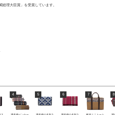
閣総理大臣賞」を受賞しています。
物
4
5
6
7
8
刺入
博多織ペンケー
博多織の名刺入
博多織の名刺入
帆布ミニトート
博