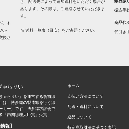
銀行振
さ、配送先によって追加送料をいただく場合が
あります。その際は、ご連絡させていただきま
振込手
す。
商品代
が、も
やか
※
送料一覧表（目安）
をご参照ください。
代引き
交換さ
ホーム
ぎゃらりい
支払い方法について
ぎゃらりい」を運営する筑前織
）は、博多織の製造卸を行う織
配送・送料について
ーカー）です。博多織求評会で
多「内閣総理大臣賞」受賞。
返品について
舗情報】
特定商取引法に基づく表記