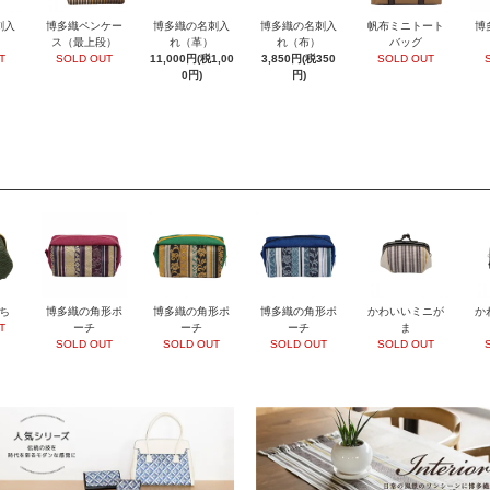
刺入
博多織ペンケー
博多織の名刺入
博多織の名刺入
帆布ミニトート
博
ス（最上段）
れ（革）
れ（布）
バッグ
T
SOLD OUT
11,000円(税1,00
3,850円(税350
SOLD OUT
0円)
円)
ち
博多織の角形ポ
博多織の角形ポ
博多織の角形ポ
かわいいミニが
か
T
ーチ
ーチ
ーチ
ま
SOLD OUT
SOLD OUT
SOLD OUT
SOLD OUT