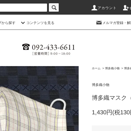
アカウント
プから探す
コンテンツを見る
メルマガ登録・解
ホーム
>
博多織小物
>
博多
博多織小物
博多織マスク（
1,430円(税130