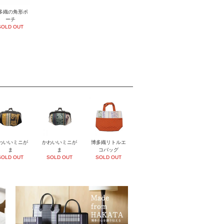
多織の角形ポ
ーチ
SOLD OUT
わいいミニが
かわいいミニが
博多織リトルエ
ま
ま
コバッグ
SOLD OUT
SOLD OUT
SOLD OUT