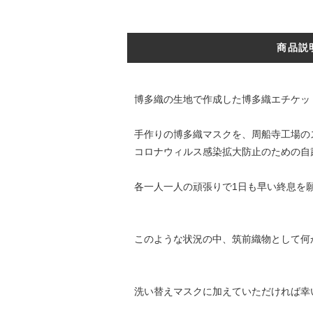
商品説
博多織の生地で作成した博多織エチケッ
手作りの博多織マスクを、周船寺工場の
コロナウィルス感染拡大防止のための自粛
各一人一人の頑張りで1日も早い終息を
このような状況の中、筑前織物として何
洗い替えマスクに加えていただければ幸