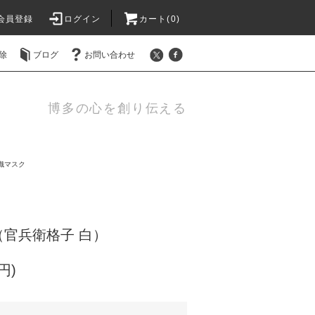
会員登録
ログイン
カート(0)
除
ブログ
お問い合わせ
博多の心を創り伝える
織マスク
官兵衛格子 白）
円)