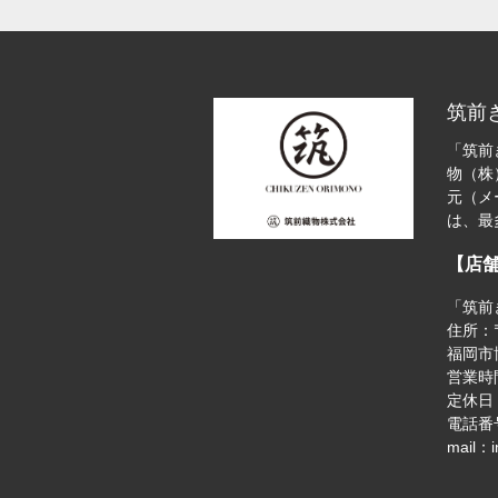
筑前
「筑前
物（株
元（メ
は、最
【店
「筑前
住所：〒
福岡市博
営業時間
定休日
電話番号
mail：i