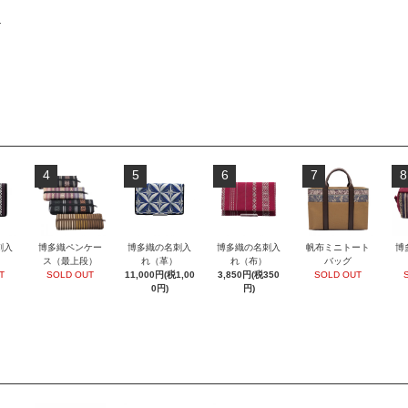
物
4
5
6
7
8
刺入
博多織ペンケー
博多織の名刺入
博多織の名刺入
帆布ミニトート
博
ス（最上段）
れ（革）
れ（布）
バッグ
T
SOLD OUT
11,000円(税1,00
3,850円(税350
SOLD OUT
0円)
円)