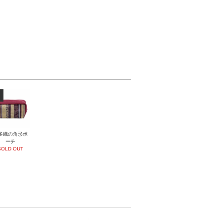
多織の角形ポ
ーチ
SOLD OUT