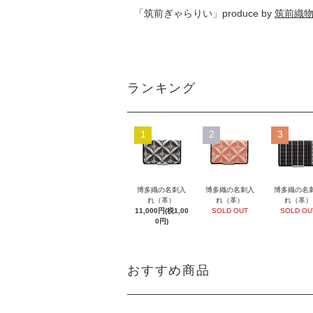
「筑前ぎゃらりい」produce by
筑前織
ランキング
1
2
3
博多織の名刺入
博多織の名刺入
博多織の名
れ（革）
れ（革）
れ（革）
11,000円(税1,00
SOLD OUT
SOLD OU
0円)
おすすめ商品