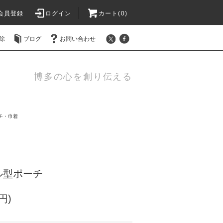
会員登録
ログイン
カート(0)
除
ブログ
お問い合わせ
博多の心を創り伝える
チ・巾着
ル型ポーチ
円)