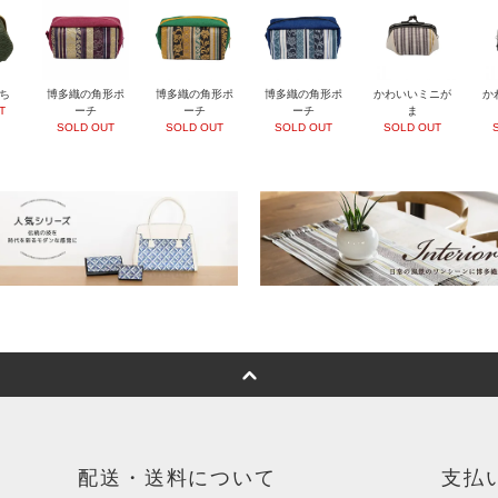
ち
博多織の角形ポ
博多織の角形ポ
博多織の角形ポ
かわいいミニが
か
T
ーチ
ーチ
ーチ
ま
SOLD OUT
SOLD OUT
SOLD OUT
SOLD OUT
配送・送料について
支払