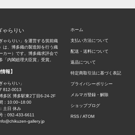
ホーム
ぎゃらりい
支払い方法について
ぎゃらりい」を運営する筑前織
）は、博多織の製造卸を行う織
配送・送料について
ーカー）です。博多織求評会で
多「内閣総理大臣賞」受賞。
返品について
舗情報】
特定商取引法に基づく表記
ぎゃらりい」
プライバシーポリシー
812-0013
メルマガ登録・解除
多区 博多駅東2丁目6-24-2F
：10:00~18:00
ショップブログ
：土日 休み
：092-433-6611
RSS
/
ATOM
nfo@chikuzen-gallery.jp