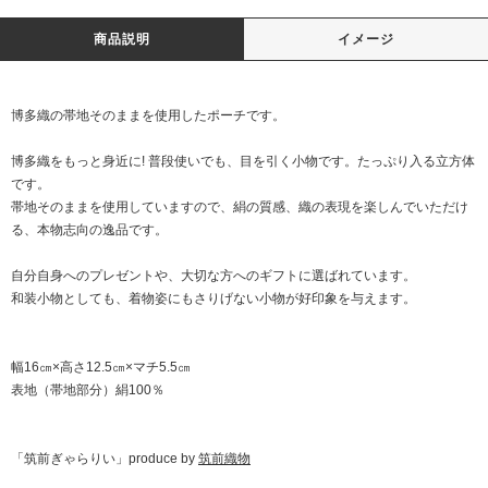
商品説明
イメージ
博多織の帯地そのままを使用したポーチです。
博多織をもっと身近に! 普段使いでも、目を引く小物です。たっぷり入る立方体
です。
帯地そのままを使用していますので、絹の質感、織の表現を楽しんでいただけ
る、本物志向の逸品です。
自分自身へのプレゼントや、大切な方へのギフトに選ばれています。
和装小物としても、着物姿にもさりげない小物が好印象を与えます。
幅16㎝×高さ12.5㎝×マチ5.5㎝
表地（帯地部分）絹100％
「筑前ぎゃらりい」produce by
筑前織物