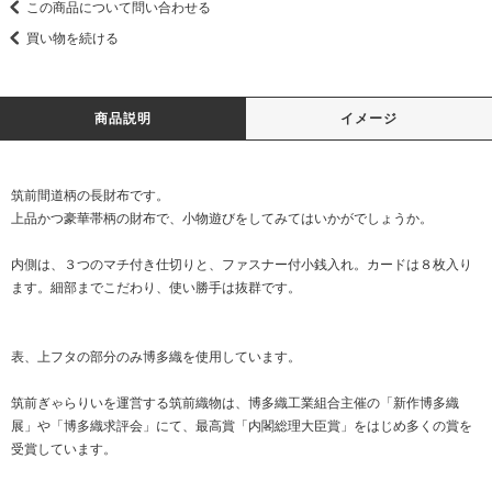
この商品について問い合わせる
買い物を続ける
商品説明
イメージ
筑前間道柄の長財布です。
上品かつ豪華帯柄の財布で、小物遊びをしてみてはいかがでしょうか。
内側は、３つのマチ付き仕切りと、ファスナー付小銭入れ。カードは８枚入り
ます。細部までこだわり、使い勝手は抜群です。
表、上フタの部分のみ博多織を使用しています。
筑前ぎゃらりいを運営する筑前織物は、博多織工業組合主催の「新作博多織
展」や「博多織求評会」にて、最高賞「内閣総理大臣賞」をはじめ多くの賞を
受賞しています。