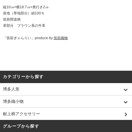
縦10㎝×横18.7㎝×奥行き2㎝
表地（帯地部分）絹100％
筑前間道柄
革部分 ブラウン系の牛革
「筑前ぎゃらりい」produce by
筑前織物
カテゴリーから探す
博多人形
博多織小物
献上柄アクセサリー
グループから探す