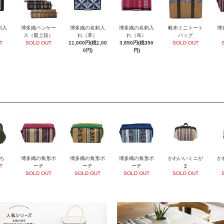
刺入
博多織ペンケー
博多織の名刺入
博多織の名刺入
帆布ミニトート
博
ス（最上段）
れ（革）
れ（布）
バッグ
T
SOLD OUT
11,000円(税1,00
3,850円(税350
SOLD OUT
0円)
円)
ち
博多織の角形ポ
博多織の角形ポ
博多織の角形ポ
かわいいミニが
か
T
ーチ
ーチ
ーチ
ま
SOLD OUT
SOLD OUT
SOLD OUT
SOLD OUT