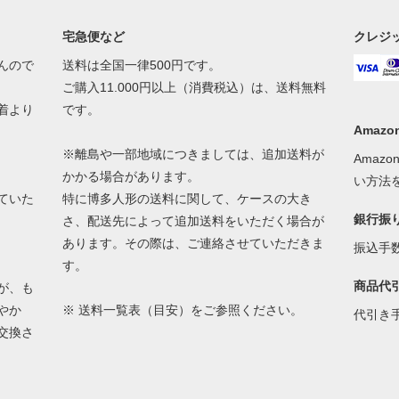
宅急便など
クレジ
んので
送料は全国一律500円です。
ご購入11.000円以上（消費税込）は、送料無料
着より
です。
Amazon
※離島や一部地域につきましては、追加送料が
Amaz
かかる場合があります。
い方法
ていた
特に博多人形の送料に関して、ケースの大き
銀行振
さ、配送先によって追加送料をいただく場合が
あります。その際は、ご連絡させていただきま
振込手
す。
商品代
が、も
やか
※
送料一覧表（目安）
をご参照ください。
代引き
交換さ