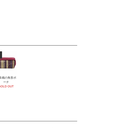
多織の角形ポ
ーチ
SOLD OUT