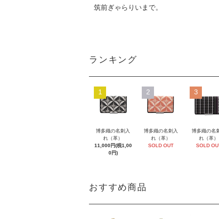
筑前ぎゃらりいまで。
ランキング
1
2
3
博多織の名刺入
博多織の名刺入
博多織の名
れ（革）
れ（革）
れ（革）
11,000円(税1,00
SOLD OUT
SOLD OU
0円)
おすすめ商品