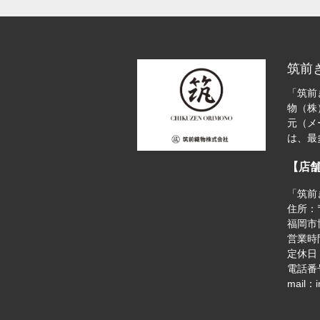
筑前
「筑前
物（株
元（メ
は、最
【店
「筑前
住所：〒
福岡市博
営業時間
定休日
電話番号
mail：i