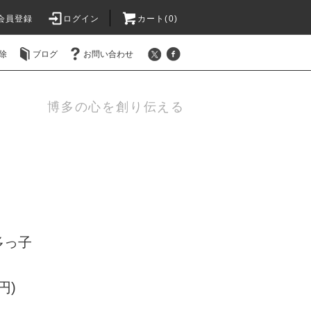
会員登録
ログイン
カート(0)
除
ブログ
お問い合わせ
博多の心を創り伝える
多っ子
円)