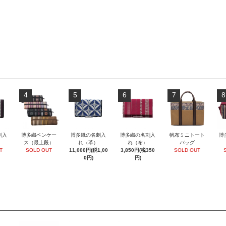
4
5
6
7
8
刺入
博多織ペンケー
博多織の名刺入
博多織の名刺入
帆布ミニトート
博
ス（最上段）
れ（革）
れ（布）
バッグ
T
SOLD OUT
11,000円(税1,00
3,850円(税350
SOLD OUT
0円)
円)