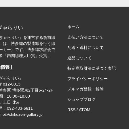
ホーム
ぎゃらりい
支払い方法について
ぎゃらりい」を運営する筑前織
）は、博多織の製造卸を行う織
配送・送料について
ーカー）です。博多織求評会で
多「内閣総理大臣賞」受賞。
返品について
舗情報】
特定商取引法に基づく表記
ぎゃらりい」
プライバシーポリシー
812-0013
メルマガ登録・解除
多区 博多駅東2丁目6-24-2F
：10:00~18:00
ショップブログ
：土日 休み
：092-433-6611
RSS
/
ATOM
nfo@chikuzen-gallery.jp