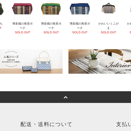
ち
博多織の角形ポ
博多織の角形ポ
博多織の角形ポ
かわいいミニが
か
T
ーチ
ーチ
ーチ
ま
SOLD OUT
SOLD OUT
SOLD OUT
SOLD OUT
配送・送料について
支払