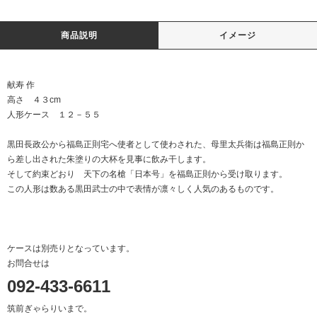
商品説明
イメージ
献寿 作
高さ ４３cm
人形ケース １２－５５
黒田長政公から福島正則宅へ使者として使わされた、母里太兵衛は福島正則か
ら差し出された朱塗りの大杯を見事に飲み干します。
そして約束どおり 天下の名槍「日本号」を福島正則から受け取ります。
この人形は数ある黒田武士の中で表情が凛々しく人気のあるものです。
ケースは別売りとなっています。
お問合せは
092-433-6611
筑前ぎゃらりいまで。