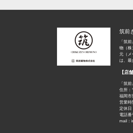
筑前
「筑前
物（株
元（メ
は、最
【店
「筑前
住所：〒
福岡市博
営業時間
定休日
電話番号
mail：i