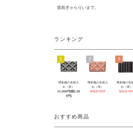
筑前ぎゃらりいまで。
ランキング
1
2
3
博多織の名刺入
博多織の名刺入
博多織の名
れ（革）
れ（革）
れ（革）
11,000円(税1,00
SOLD OUT
SOLD OU
0円)
おすすめ商品