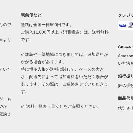
宅急便など
クレジ
んので
送料は全国一律500円です。
ご購入11.000円以上（消費税込）は、送料無料
着より
です。
Amazon
※離島や一部地域につきましては、追加送料が
Amaz
かかる場合があります。
い方法
ていた
特に博多人形の送料に関して、ケースの大き
銀行振
さ、配送先によって追加送料をいただく場合が
あります。その際は、ご連絡させていただきま
振込手
す。
商品代
が、も
やか
※
送料一覧表（目安）
をご参照ください。
代引き
交換さ