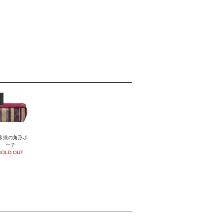
多織の角形ポ
ーチ
SOLD OUT