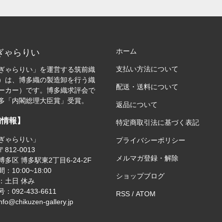
ホーム
ぎゃらりい
支払い方法について
ぎゃらりい」を運営する筑前織
）は、博多織の製造卸を行う織
配送・送料について
ーカー）です。博多織求評会で
多「内閣総理大臣賞」受賞。
返品について
舗情報】
特定商取引法に基づく表記
ぎゃらりい」
プライバシーポリシー
812-0013
メルマガ登録・解除
多区 博多駅東2丁目6-24-2F
：10:00~18:00
ショップブログ
：土日 休み
：092-433-6611
RSS
/
ATOM
nfo@chikuzen-gallery.jp