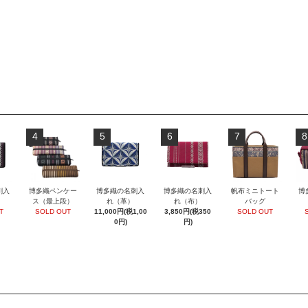
4
5
6
7
8
刺入
博多織ペンケー
博多織の名刺入
博多織の名刺入
帆布ミニトート
博
ス（最上段）
れ（革）
れ（布）
バッグ
T
SOLD OUT
11,000円(税1,00
3,850円(税350
SOLD OUT
0円)
円)