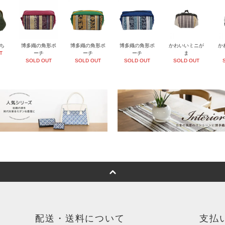
ち
博多織の角形ポ
博多織の角形ポ
博多織の角形ポ
かわいいミニが
か
T
ーチ
ーチ
ーチ
ま
SOLD OUT
SOLD OUT
SOLD OUT
SOLD OUT
配送・送料について
支払