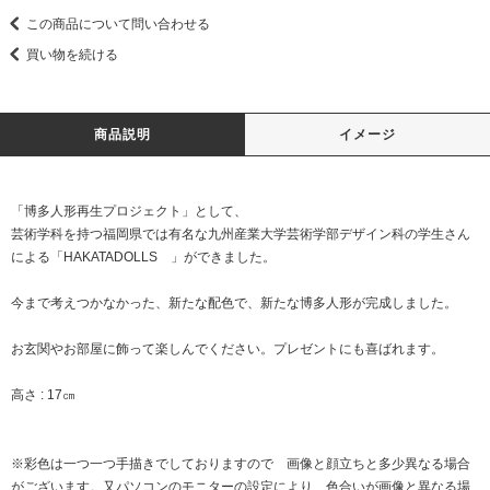
この商品について問い合わせる
買い物を続ける
商品説明
イメージ
「博多人形再生プロジェクト」として、
芸術学科を持つ福岡県では有名な九州産業大学芸術学部デザイン科の学生さん
による「HAKATADOLLS 」ができました。
今まで考えつかなかった、新たな配色で、新たな博多人形が完成しました。
お玄関やお部屋に飾って楽しんでください。プレゼントにも喜ばれます。
高さ : 17㎝
※彩色は一つ一つ手描きでしておりますので 画像と顔立ちと多少異なる場合
がございます。又パソコンのモニターの設定により 色合いが画像と異なる場