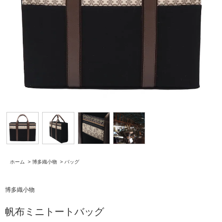
ホーム
>
博多織小物
>
バッグ
博多織小物
帆布ミニトートバッグ