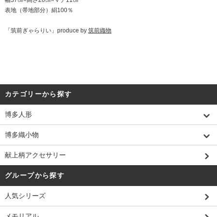
幅37㎝×高さ26㎝×マチ11㎝
表地（帯地部分）絹100％
「筑前ぎゃらりい」produce by
筑前織物
カテゴリーから探す
博多人形
博多織小物
献上柄アクセサリー
グループから探す
人気シリーズ
メモリアル