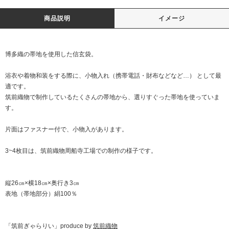
商品説明
イメージ
博多織の帯地を使用した信玄袋。
浴衣や着物和装をする際に、小物入れ（携帯電話・財布などなど…） として最
適です。
筑前織物で制作しているたくさんの帯地から、選りすぐった帯地を使っていま
す。
片面はファスナー付で、小物入があります。
3~4枚目は、筑前織物周船寺工場での制作の様子です。
縦26㎝×横18㎝×奥行き3㎝
表地（帯地部分）絹100％
「筑前ぎゃらりい」produce by
筑前織物