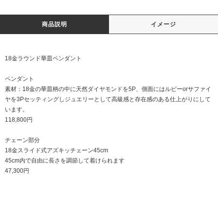
商品説明
イメージ
18金ラウンド華皿ペンダント
ペンダント
素材：18金の華皿柄の中に天然ダイヤモンドを5P、側面にはルビーorサファイ
ヤを3Pセッティングしジュエリーとして高級感と存在感のある仕上がりにして
います。
118,800円
チェーン部分
18金スライド式アズキッチェーン45cm
45cm内で自由に長さを調節して着けられます
47,300円