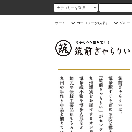
ホーム
カテゴリーから探す
グルー