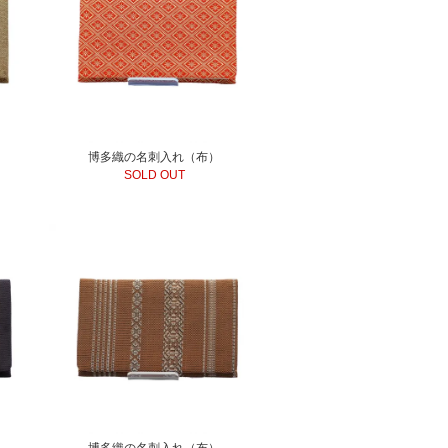
博多織の名刺入れ（布）
SOLD OUT
博多織の名刺入れ（布）