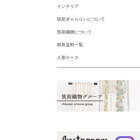
インテリア
筑前ぎゃらりいについて
筑前織物について
荷具送料一覧
人形ケース