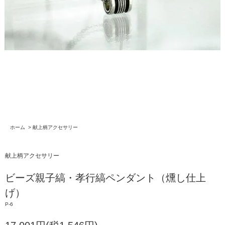
ホーム
>
献上柄アクセサリー
献上柄アクセサリー
ビーズ親子縞・孝行縞ペンダント（燻し仕上
げ）
P-6