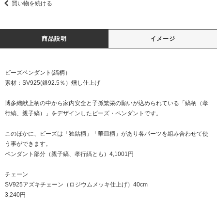
買い物を続ける
商品説明
イメージ
ビーズペンダント(縞柄）
素材：SV925(銀92.5％）燻し仕上げ
博多織献上柄の中から家内安全と子孫繁栄の願いが込められている「縞柄（孝
行縞、親子縞）」をデザインしたビーズ・ペンダントです。
このほかに、ビーズは「独鈷柄」「華皿柄」があり各パーツを組み合わせて使
う事ができます。
ペンダント部分（親子縞、孝行縞とも）4,1001円
チェーン
SV925アズキチェーン（ロジウムメッキ仕上げ）40cm
3,240円