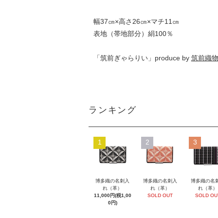
幅37㎝×高さ26㎝×マチ11㎝
表地（帯地部分）絹100％
「筑前ぎゃらりい」produce by
筑前織
ランキング
1
2
3
博多織の名刺入
博多織の名刺入
博多織の名
れ（革）
れ（革）
れ（革）
11,000円(税1,00
SOLD OUT
SOLD OU
0円)