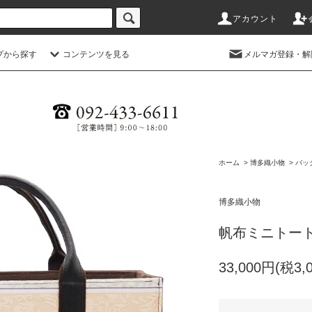
アカウント
プから探す
コンテンツを見る
メルマガ登録・解
ホーム
>
博多織小物
>
バッ
博多織小物
帆布ミニトー
33,000円(税3,