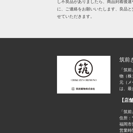
し不良品がありましたら、商品到着後速
に、ご連絡をお願いいたします、良品と
せていただきます。
筑前
「筑前
物（株
元（メ
は、最
【店
「筑前
住所：〒
福岡市博
営業時間