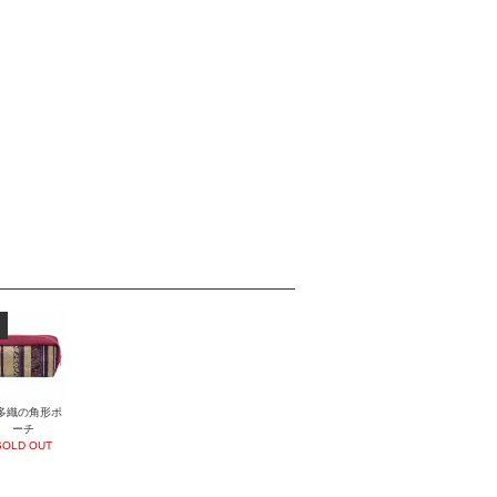
多織の角形ポ
ーチ
SOLD OUT