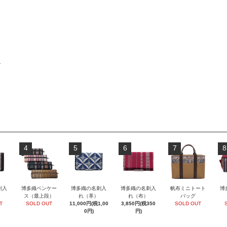
物
4
5
6
7
8
刺入
博多織ペンケー
博多織の名刺入
博多織の名刺入
帆布ミニトート
博
ス（最上段）
れ（革）
れ（布）
バッグ
T
SOLD OUT
11,000円(税1,00
3,850円(税350
SOLD OUT
0円)
円)