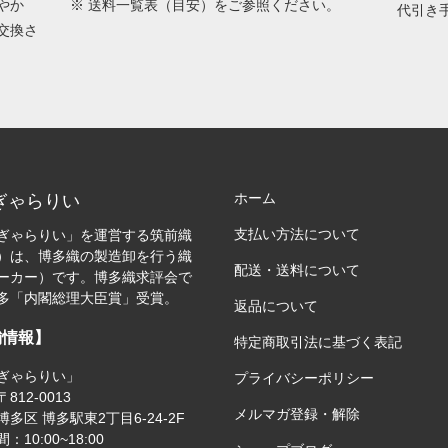
やか
※
送料一覧表（目安）
をご参照ください。
代引き
交換さ
ホーム
ぎゃらりい
支払い方法について
ぎゃらりい」を運営する筑前織
）は、博多織の製造卸を行う織
配送・送料について
ーカー）です。博多織求評会で
多「内閣総理大臣賞」受賞。
返品について
舗情報】
特定商取引法に基づく表記
ぎゃらりい」
プライバシーポリシー
812-0013
メルマガ登録・解除
多区 博多駅東2丁目6-24-2F
：10:00~18:00