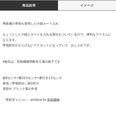
商品説明
イメージ
博多織の帯地を使用した小銭カード入れ
ちょっとした小銭とカードを入れる部分もついているので、便利なアイテムに
なります。
帯地部分がさりげないアクセントになっていて、おしゃれです。
4枚目は、筑前織物周船寺工場の様子です
縦9センチ×横10.5センチ×奥行き1.5センチ
表地（帯地部分）絹100％
革部分 ブラック系の牛革
「筑前ぎゃらりい」produce by
筑前織物