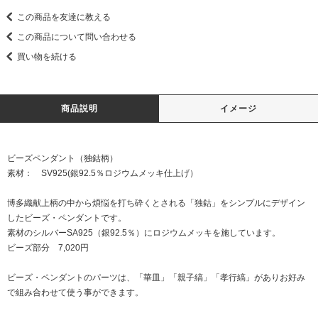
この商品を友達に教える
この商品について問い合わせる
買い物を続ける
商品説明
イメージ
ビーズペンダント（独鈷柄）
素材： SV925(銀92.5％ロジウムメッキ仕上げ）
博多織献上柄の中から煩悩を打ち砕くとされる「独鈷」をシンプルにデザイン
したビーズ・ペンダントです。
素材のシルバーSA925（銀92.5％）にロジウムメッキを施しています。
ビーズ部分 7,020円
ビーズ・ペンダントのパーツは、「華皿」「親子縞」「孝行縞」がありお好み
で組み合わせて使う事ができます。