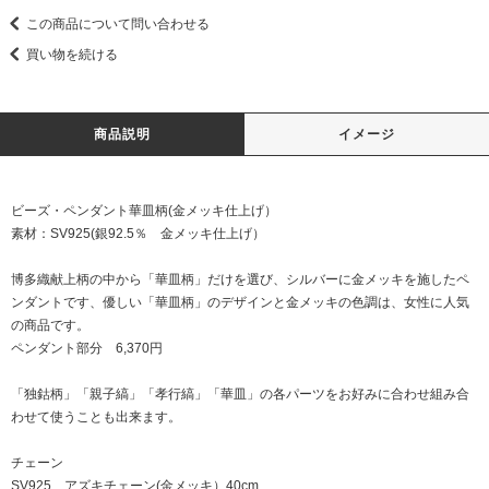
この商品について問い合わせる
買い物を続ける
商品説明
イメージ
ビーズ・ペンダント華皿柄(金メッキ仕上げ）
素材：SV925(銀92.5％ 金メッキ仕上げ）
博多織献上柄の中から「華皿柄」だけを選び、シルバーに金メッキを施したペ
ンダントです、優しい「華皿柄」のデザインと金メッキの色調は、女性に人気
の商品です。
ペンダント部分 6,370円
「独鈷柄」「親子縞」「孝行縞」「華皿」の各パーツをお好みに合わせ組み合
わせて使うことも出来ます。
チェーン
SV925 アズキチェーン(金メッキ）40cm