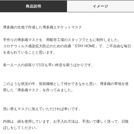
商品説明
イメージ
博多織の生地で作成した博多織エチケットマスク
手作りの博多織マスクを、周船寺工場のスタッフでともに制作しました。
コロナウィルス感染拡大防止のための自粛「STAY HOME」で、ご不自由な毎日
を送られていることと思います。
各一人一人の頑張りで1日も早い終息を願うばかりです。
このような状況の中、筑前織物として何かできなかと思い、博多織の帯地を使
用した「博多織マスク」を作ってみました。
洗い替えマスクに加えていただければ幸いです。
内側は、綿を使用しています。お手入れ方法は、手洗いで優しく洗って、日陰
ぼしをしてください。