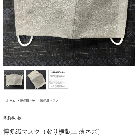
ホーム
>
博多織小物
>
博多織マスク
博多織小物
博多織マスク（変り横献上 薄ネズ）