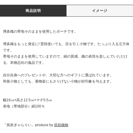
商品説明
イメージ
博多織の帯地そのままを使用したポーチです。
博多織をもっと身近に! 普段使いでも、目を引く小物です。たっぷり入る立方体
です。
帯地そのままを使用していますので、絹の質感、織の表現を楽しんでいただけ
る、本物志向の逸品です。
自分自身へのプレゼントや、大切な方へのギフトに選ばれています。
和装小物としても、着物姿にもさりげない小物が好印象を与えます。
幅16㎝×高さ12.5㎝×マチ5.5㎝
表地（帯地部分）絹100％
「筑前ぎゃらりい」produce by
筑前織物