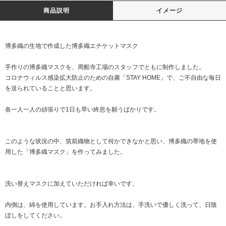
商品説明
イメージ
博多織の生地で作成した博多織エチケットマスク
手作りの博多織マスクを、周船寺工場のスタッフでともに制作しました。
コロナウィルス感染拡大防止のための自粛「STAY HOME」で、ご不自由な毎日
を送られていることと思います。
各一人一人の頑張りで1日も早い終息を願うばかりです。
このような状況の中、筑前織物として何かできなかと思い、博多織の帯地を使
用した「博多織マスク」を作ってみました。
洗い替えマスクに加えていただければ幸いです。
内側は、綿を使用しています。お手入れ方法は、手洗いで優しく洗って、日陰
ぼしをしてください。