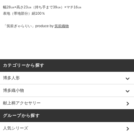
幅28㎝×高さ23㎝（持ち手まで39㎝）×マチ16㎝
表地（帯地部分）絹100％
「筑前ぎゃらりい」produce by
筑前織物
カテゴリーから探す
博多人形
博多織小物
献上柄アクセサリー
グループから探す
人気シリーズ