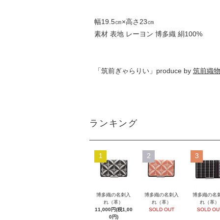
幅19.5㎝×高さ23㎝
素材 表地 レーヨン 博多織 絹100%
「筑前ぎゃらりい」produce by
筑前織
ランキング
1
2
3
博多織の名刺入
博多織の名刺入
博多織の名
れ（革）
れ（革）
れ（革）
11,000円(税1,00
SOLD OUT
SOLD OU
0円)