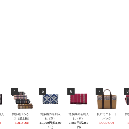
物
4
5
6
7
8
刺入
博多織ペンケー
博多織の名刺入
博多織の名刺入
帆布ミニトート
博
ス（最上段）
れ（革）
れ（布）
バッグ
T
SOLD OUT
11,000円(税1,00
3,850円(税350
SOLD OUT
0円)
円)