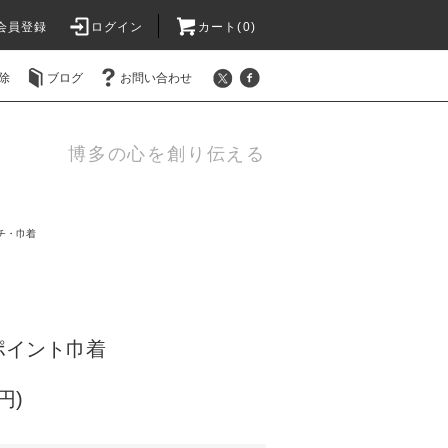
会員登録
ログイン
カート(0)
除
ブログ
お問い合わせ
博多の心を創り伝える
チ・巾着
ポイント巾着
円)