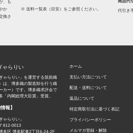
商品代
が、も
やか
※
送料一覧表（目安）
をご参照ください。
代引き
交換さ
ホーム
ぎゃらりい
支払い方法について
ぎゃらりい」を運営する筑前織
）は、博多織の製造卸を行う織
配送・送料について
ーカー）です。博多織求評会で
多「内閣総理大臣賞」受賞。
返品について
舗情報】
特定商取引法に基づく表記
ぎゃらりい」
プライバシーポリシー
812-0013
メルマガ登録・解除
多区 博多駅東2丁目6-24-2F