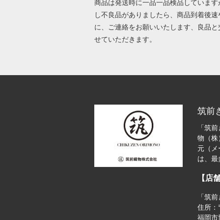
商品は発送時に一品一品検品しています
し不良品がありましたら、商品到着後速
に、ご連絡をお願いいたします、良品と
せていただきます。
筑前
「筑前
物（株
元（メ
は、最
【店
「筑前
住所：〒
福岡市博