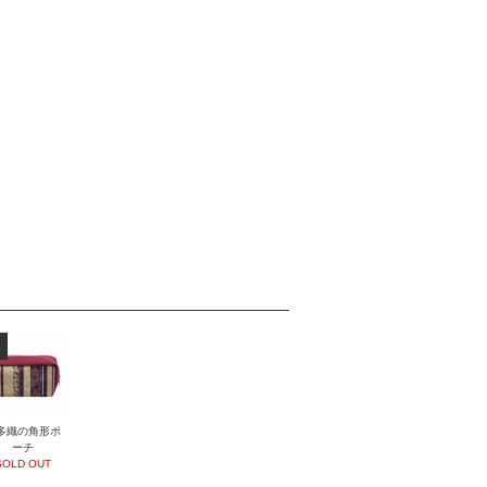
多織の角形ポ
ーチ
SOLD OUT