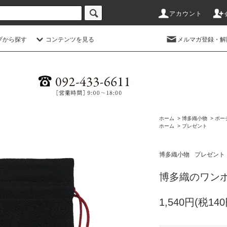
アカウント
プから探す
コンテンツを見る
メルマガ登録・解
ホーム
>
博多織小物
>
ポー
ホーム
>
プレゼント
博多織小物
プレゼント
博多織のワン
1,540円(税140