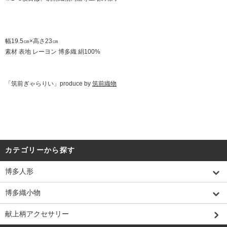
幅19.5㎝×高さ23㎝
素材 表地 レーヨン 博多織 絹100%
「筑前ぎゃらりい」produce by
筑前織物
カテゴリーから探す
博多人形
博多織小物
献上柄アクセサリー