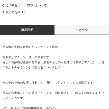
この商品について問い合わせる
買い物を続ける
商品説明
イメージ
博多織の帯地を使用したワンポイント巾着
博多帯がアクセント使いの巾着です。
程よく博多織が主張する巾着。黒地のちりめん生地に博多帯がアクセント。開
口部からのぞくエンジの裏地もスパイスに！
鞄の中の小物の整理に便利です。男性、女性どちらにも人気商品です。
博多のお土産としても重宝いたします。和雑貨として、幅広くお使いいただけ
るアイテムです。
※2~3枚目は、筑前織物周船寺工場の様子