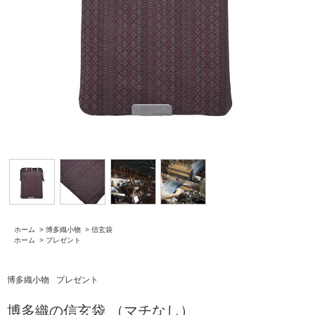
ホーム
>
博多織小物
>
信玄袋
ホーム
>
プレゼント
博多織小物
プレゼント
博多織の信玄袋 （マチなし）