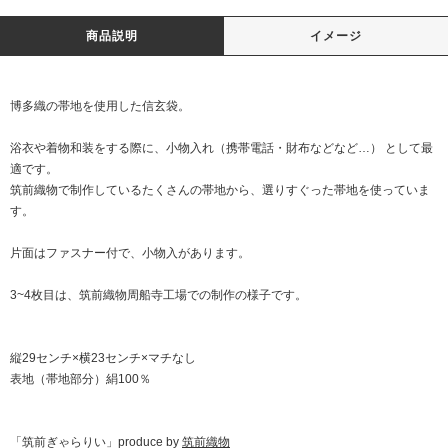
商品説明
イメージ
博多織の帯地を使用した信玄袋。
浴衣や着物和装をする際に、小物入れ（携帯電話・財布などなど…） として最
適です。
筑前織物で制作しているたくさんの帯地から、選りすぐった帯地を使っていま
す。
片面はファスナー付で、小物入があります。
3~4枚目は、筑前織物周船寺工場での制作の様子です。
縦29センチ×横23センチ×マチなし
表地（帯地部分）絹100％
「筑前ぎゃらりい」produce by
筑前織物