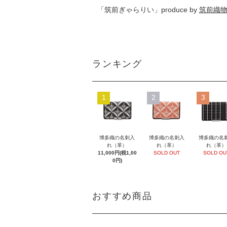
「筑前ぎゃらりい」produce by
筑前織
ランキング
1
2
3
博多織の名刺入
博多織の名刺入
博多織の名
れ（革）
れ（革）
れ（革）
11,000円(税1,00
SOLD OUT
SOLD OU
0円)
おすすめ商品