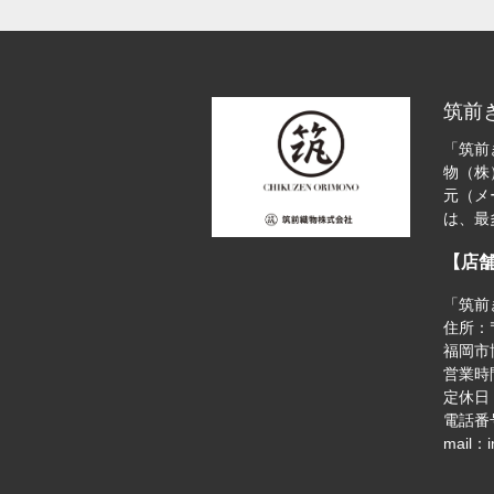
筑前
「筑前
物（株
元（メ
は、最
【店
「筑前
住所：〒
福岡市博
営業時間
定休日
電話番号
mail：i