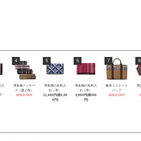
物
4
5
6
7
8
刺入
博多織ペンケー
博多織の名刺入
博多織の名刺入
帆布ミニトート
博
ス（最上段）
れ（革）
れ（布）
バッグ
T
SOLD OUT
11,000円(税1,00
3,850円(税350
SOLD OUT
0円)
円)