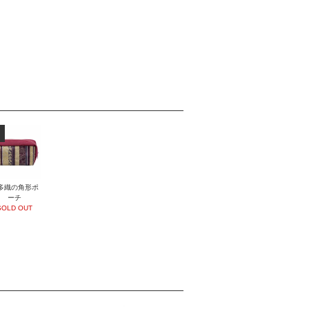
多織の角形ポ
ーチ
SOLD OUT