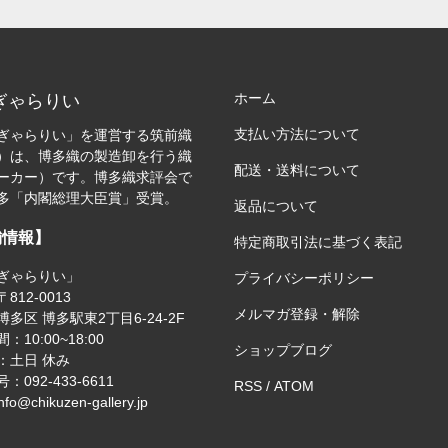
ホーム
ぎゃらりい
支払い方法について
ぎゃらりい」を運営する筑前織
）は、博多織の製造卸を行う織
配送・送料について
ーカー）です。博多織求評会で
多「内閣総理大臣賞」受賞。
返品について
舗情報】
特定商取引法に基づく表記
ぎゃらりい」
プライバシーポリシー
812-0013
メルマガ登録・解除
多区 博多駅東2丁目6-24-2F
：10:00~18:00
ショップブログ
：土日 休み
：092-433-6611
RSS
/
ATOM
nfo@chikuzen-gallery.jp