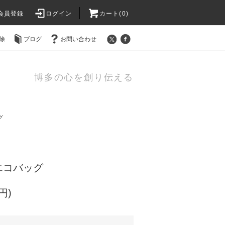
会員登録
ログイン
カート(0)
除
ブログ
お問い合わせ
博多の心を創り伝える
グ
エコバッグ
円)