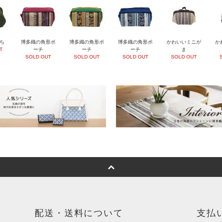
ち
博多織の角形ポ
博多織の角形ポ
博多織の角形ポ
かわいいミニが
か
T
ーチ
ーチ
ーチ
ま
SOLD OUT
SOLD OUT
SOLD OUT
SOLD OUT
配送・送料について
支払